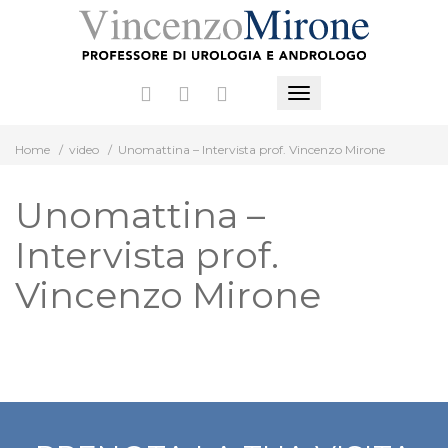
Vai
al
contenuto
Mostra
o
Home
/
video
/
Unomattina – Intervista prof. Vincenzo Mirone
nascondi
la
Unomattina –
navigazione
Intervista prof.
Vincenzo Mirone