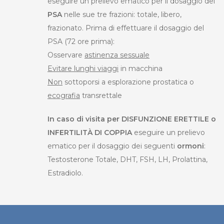
eseguire un prelievo ematico per il dosaggio del
PSA
nelle sue tre frazioni: totale, libero,
frazionato. Prima di effettuare il dosaggio del
PSA (72 ore prima):
Osservare
astinenza sessuale
Evitare lunghi viaggi
in macchina
Non
sottoporsi a esplorazione prostatica o
ecografia
transrettale
In caso di visita per DISFUNZIONE ERETTILE o
INFERTILITÀ DI COPPIA
eseguire un prelievo
ematico per il dosaggio dei seguenti
ormoni
:
Testosterone Totale, DHT, FSH, LH, Prolattina,
Estradiolo.