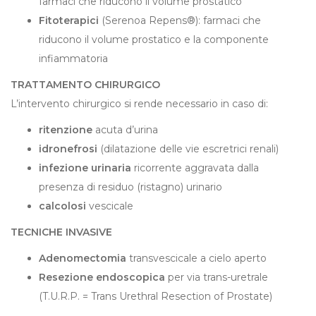
farmaci che riducono il volume prostatico
Fitoterapici
(Serenoa Repens®): farmaci che
riducono il volume prostatico e la componente
infiammatoria
TRATTAMENTO CHIRURGICO
L’intervento chirurgico si rende necessario in caso di:
ritenzione
acuta d’urina
idronefrosi
(dilatazione delle vie escretrici renali)
infezione urinaria
ricorrente aggravata dalla
presenza di residuo (ristagno) urinario
calcolosi
vescicale
TECNICHE INVASIVE
Adenomectomia
transvescicale a cielo aperto
Resezione endoscopica
per via trans-uretrale
(T.U.R.P. = Trans Urethral Resection of Prostate)