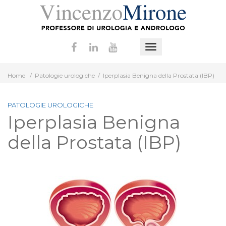
Vai
al
contenuto
Mostra
o
Home
/
Patologie urologiche
/
Iperplasia Benigna della Prostata (IBP)
nascondi
la
navigazione
PATOLOGIE UROLOGICHE
Iperplasia Benigna
della Prostata (IBP)