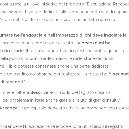
costituisce la nuova iniziativa del progetto “Eiaculazione Precoce
era, Simona Izzo si è dedicata alle tematiche della vita di coppia
 l’invito del Prof. Mirone a cimentarsi in un ambito non solo
ntumate nell’angoscia e nell’imbarazzo di chi deve ingoiare la
– scrive Izzo nella prefazione al testo –
Vincenzo mi ha
to in storie
. Il tessuto connettivo di questi racconti è quindi la
 dalla possibilità di immedesimazione nelle storie dei nostri
hé il libro potesse contenere anche una parte dedicata
rice e un medico collaborano per realizzare un testo che è
per me
 di racconti
”.
irone e, oltre a
descrivere
in modo dettagliato cosa sia
del problema in Italia anche grazie all’aiuto di grafici intuitivi,
 Precoce
” e un capitolo dedicato ad alcune domande con rispos
comprendere l’Eiaculazione Precoce e lo fa utilizzando il registro