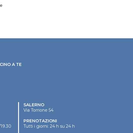
 e
CINO A TE
SALERNO
Via Torrione 54
PRENOTAZIONI
/19.30
Tutti i giorni: 24 h su 24 h