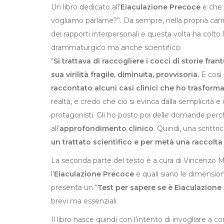
Un libro dedicato all’
Eiaculazione Precoce
e che 
vogliamo parlarne?”. Da sempre, nella propria carri
dei rapporti interpersonali e questa volta ha colto
drammaturgico ma anche scientifico:
“
Si trattava di raccogliere i cocci di storie fra
sua virilità fragile, diminuita, provvisoria.
E così 
raccontato alcuni casi clinici che ho trasforma
realtà, e credo che ciò si evinca dalla semplicità e
protagonisti. Gli ho posto poi delle domande perc
all’
approfondimento clinico
. Quindi, una scritt
un trattato scientifico e per metà una raccolta
La seconda parte del testo è a cura di Vincenzo M
l’
Eiaculazione Precoce
e quali siano le dimensioni 
presenta un “
Test per sapere se è Eiaculazione
brevi ma essenziali.
Il libro nasce quindi con l’intento di invogliare a 