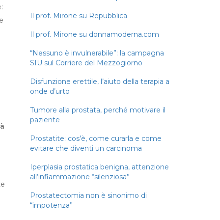
:
Il prof. Mirone su Repubblica
 e
Il prof. Mirone su donnamoderna.com
“Nessuno è invulnerabile”: la campagna
SIU sul Corriere del Mezzogiorno
Disfunzione erettile, l’aiuto della terapia a
onde d’urto
Tumore alla prostata, perché motivare il
paziente
tà
Prostatite: cos’è, come curarla e come
evitare che diventi un carcinoma
Iperplasia prostatica benigna, attenzione
all’infiammazione “silenziosa”
te
Prostatectomia non è sinonimo di
“impotenza”