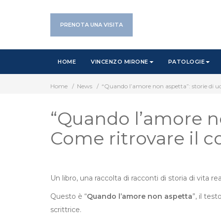
Vai
al
PRENOTA UNA VISITA
contenuto
HOME
VINCENZO MIRONE
PATOLOGIE
Home
/
News
/
“Quando l’amore non aspetta”: storie di uom
“Quando l’amore non
Come ritrovare il c
Un libro, una raccolta di racconti di storia di vita
Questo è “
Quando l’amore non aspetta
”, il tes
scrittrice.