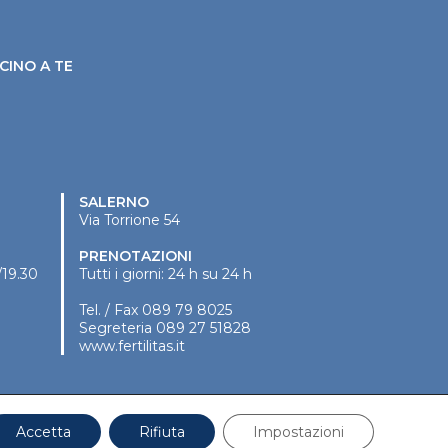
CINO A TE
SALERNO
Via Torrione 54
PRENOTAZIONI
/19.30
Tutti i giorni: 24 h su 24 h
Tel. / Fax
089 79 8025
Segreteria
089 27 51828
www.fertilitas.it
Accetta
Rifiuta
Impostazioni
P.Iva: 04745870636 |
Privacy
|
Cookies