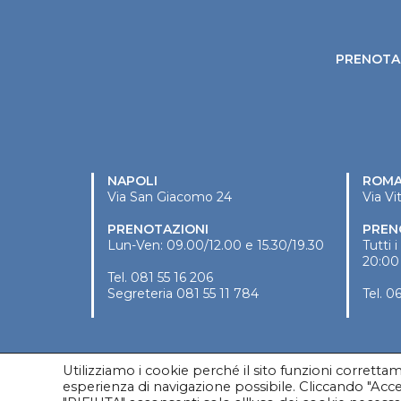
PRENOTA 
NAPOLI
ROM
Via San Giacomo 24
Via Vi
PRENOTAZIONI
PREN
Lun-Ven: 09.00/12.00 e 15.30/19.30
Tutti 
20:00
Tel.
081 55 16 206
Segreteria
081 55 11 784
Tel.
06
Utilizziamo i cookie perché il sito funzioni corrett
esperienza di navigazione possibile. Cliccando "Accet
Copyright © 2020 Vincenzo Mirone