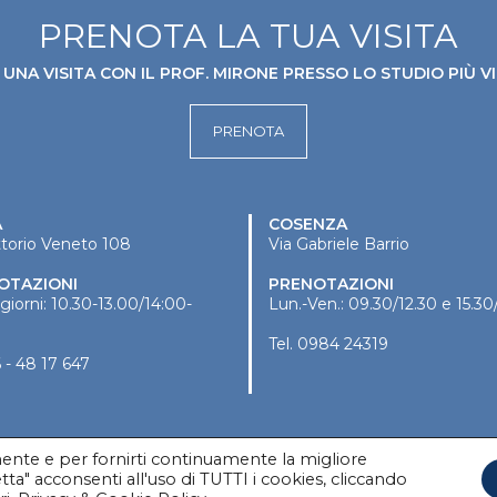
PRENOTA LA TUA VISITA
UNA VISITA CON IL PROF. MIRONE PRESSO LO STUDIO PIÙ VI
PRENOTA
A
COSENZA
ttorio Veneto 108
Via Gabriele Barrio
OTAZIONI
PRENOTAZIONI
i giorni: 10.30-13.00/14:00-
Lun.-Ven.: 09.30/12.30 e 15.30
Tel.
0984 24319
 - 48 17 647
amente e per fornirti continuamente la migliore
ta" acconsenti all'uso di TUTTI i cookies, cliccando