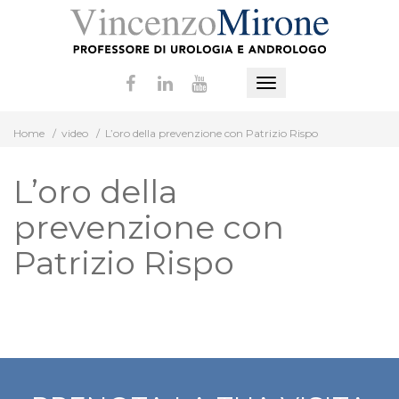
Vai
al
contenuto
Mostra
o
Home
/
video
/
L’oro della prevenzione con Patrizio Rispo
nascondi
la
L’oro della
navigazione
prevenzione con
Patrizio Rispo