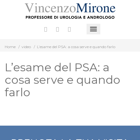
Vai
al
contenuto
Mostra
o
Home
/
video
/
L’esame del PSA: a cosa serve e quando farlo
nascondi
la
L’esame del PSA: a
navigazione
cosa serve e quando
farlo