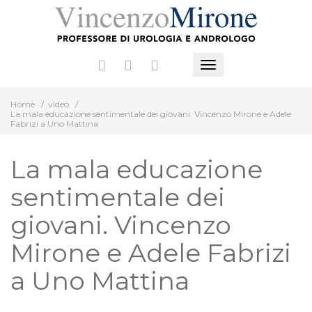
Vai
al
contenuto
Mostra
o
Home
/
video
/
nascondi
La mala educazione sentimentale dei giovani. Vincenzo Mirone e Adele
la
Fabrizi a Uno Mattina
navigazione
La mala educazione
sentimentale dei
giovani. Vincenzo
Mirone e Adele Fabrizi
a Uno Mattina