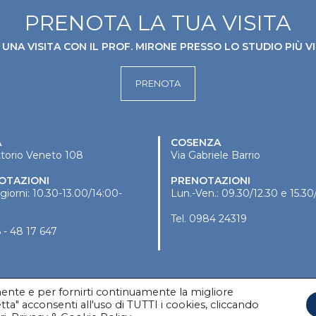
PRENOTA LA TUA VISITA
UNA VISITA CON IL PROF. MIRONE PRESSO LO STUDIO PIÙ VI
PRENOTA
A
COSENZA
ttorio Veneto 108
Via Gabriele Barrio
OTAZIONI
PRENOTAZIONI
i giorni: 10.30-13.00/14:00-
Lun.-Ven.: 09.30/12.30 e 15.30
Tel.
0984 24319
 - 48 17 647
amente e per fornirti continuamente la migliore
ta" acconsenti all'uso di TUTTI i cookies, cliccando