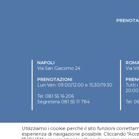
PRENOTA 
NAPOLI
ROM
Via San Giacomo 24
Via Vi
PRENOTAZIONI
PREN
Lun-Ven: 09.00/12.00 e 15.30/19.30
Tutti 
20:00
Tel.
081 55 16 206
Segreteria
081 55 11 784
Tel.
06
Utilizziamo i cookie perché il sito funzioni corrett
esperienza di navigazione possibile. Cliccando "Accet
Copyright © 2020 Vincenzo Mirone