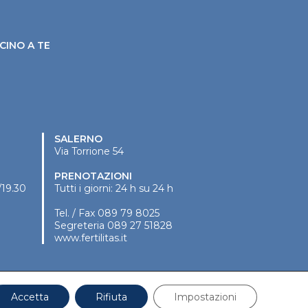
CINO A TE
SALERNO
Via Torrione 54
PRENOTAZIONI
/19.30
Tutti i giorni: 24 h su 24 h
Tel. / Fax
089 79 8025
Segreteria
089 27 51828
www.fertilitas.it
Accetta
Rifiuta
Impostazioni
P.Iva: 04745870636 |
Privacy
|
Cookies