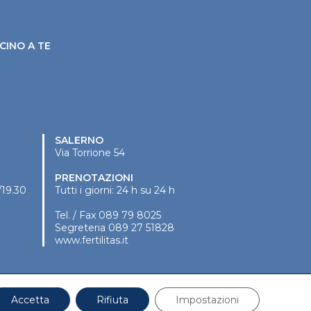
CINO A TE
SALERNO
Via Torrione 54
PRENOTAZIONI
/19.30
Tutti i giorni: 24 h su 24 h
Tel. / Fax
089 79 8025
Segreteria
089 27 51828
www.fertilitas.it
Accetta
Rifiuta
Impostazioni
P.Iva: 04745870636 |
Privacy
|
Cookies