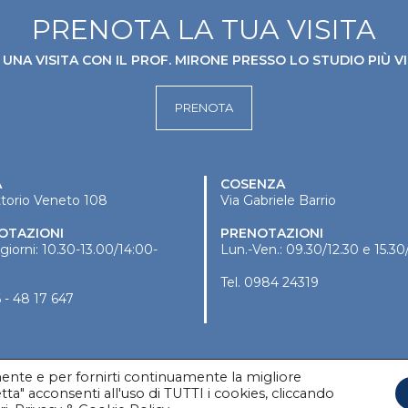
PRENOTA LA TUA VISITA
UNA VISITA CON IL PROF. MIRONE PRESSO LO STUDIO PIÙ VI
PRENOTA
A
COSENZA
ttorio Veneto 108
Via Gabriele Barrio
OTAZIONI
PRENOTAZIONI
i giorni: 10.30-13.00/14:00-
Lun.-Ven.: 09.30/12.30 e 15.30
Tel.
0984 24319
 - 48 17 647
amente e per fornirti continuamente la migliore
ta" acconsenti all'uso di TUTTI i cookies, cliccando