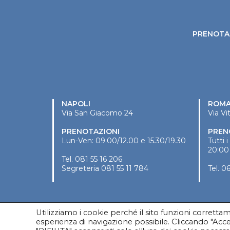
PRENOTA 
NAPOLI
ROM
Via San Giacomo 24
Via Vi
PRENOTAZIONI
PREN
Lun-Ven: 09.00/12.00 e 15.30/19.30
Tutti 
20:00
Tel.
081 55 16 206
Segreteria
081 55 11 784
Tel.
06
Utilizziamo i cookie perché il sito funzioni corrett
esperienza di navigazione possibile. Cliccando "Accet
Copyright © 2020 Vincenzo Mirone