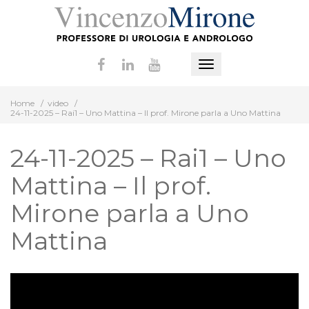
Vai
al
contenuto
Mostra
o
Home
/
video
/
nascondi
24-11-2025 – Rai1 – Uno Mattina – Il prof. Mirone parla a Uno Mattina
la
navigazione
24-11-2025 – Rai1 – Uno
Mattina – Il prof.
Mirone parla a Uno
Mattina