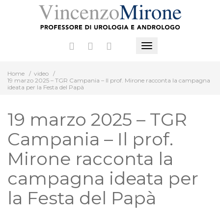
Vai
al
contenuto
Mostra
o
Home
/
video
/
nascondi
19 marzo 2025 – TGR Campania – Il prof. Mirone racconta la campagna
la
ideata per la Festa del Papà
navigazione
19 marzo 2025 – TGR
Campania – Il prof.
Mirone racconta la
campagna ideata per
la Festa del Papà