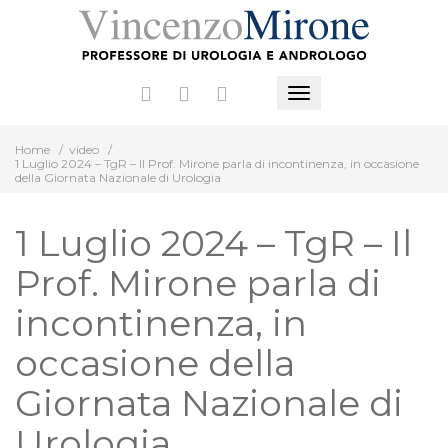
Vai
al
contenuto
Mostra
o
Home
/
video
/
nascondi
1 Luglio 2024 – TgR – Il Prof. Mirone parla di incontinenza, in occasione
la
della Giornata Nazionale di Urologia
navigazione
1 Luglio 2024 – TgR – Il
Prof. Mirone parla di
incontinenza, in
occasione della
Giornata Nazionale di
Urologia