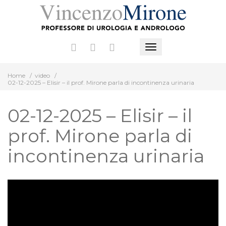
Vai
al
contenuto
Mostra
o
Home
/
video
/
nascondi
02-12-2025 – Elisir – il prof. Mirone parla di incontinenza urinaria
la
navigazione
02-12-2025 – Elisir – il
prof. Mirone parla di
incontinenza urinaria