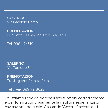
COSENZA
Via Gabriele Barrio
PRENOTAZIONI
Lun.-Ven.: 09.30/12.30 e 15.30/19.30
Tel.
0984 24319
SALERNO
Via Torrione 54
PRENOTAZIONI
Tutti i giorni: 24 h su 24 h
Tel. / Fax
089 79 8025
Segreteria
089 27 51828
Utilizziamo i cookie perché il sito funzioni correttamente
www.fertilitas.it
e per fornirti continuamente la migliore esperienza di
navigazione possibile. Cliccando "Accetta" acconsenti