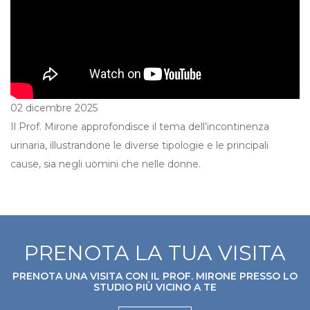
02 dicembre 2025
Il Prof. Mirone approfondisce il tema dell’incontinenza
urinaria, illustrandone le diverse tipologie e le principali
cause, sia negli uomini che nelle donne.
PRENOTA LA TUA VISITA
PRENOTA UNA VISITA CON IL PROF. MIRONE PRESSO LO
STUDIO PIÙ VICINO A TE